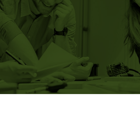
4852, rue Burr
819 539-5483
Conditions d'uti