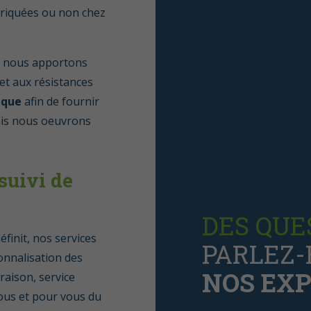
briquées ou non chez
s, nous apportons
et aux résistances
ique
afin de fournir
ais nous oeuvrons
 suivi de
DES QUE
finit, nos services
PARLEZ-
sonnalisation des
NOS EXP
vraison, service
vous et pour vous du