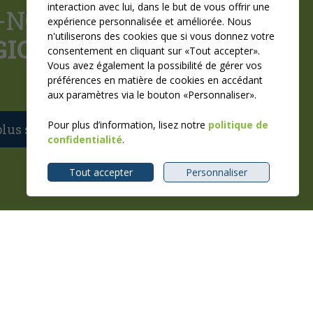
interaction avec lui, dans le but de vous offrir une
-NOUS LE
PILOTAGE
expérience personnalisée et améliorée. Nous
n'utiliserons des cookies que si vous donnez votre
GIQUE
DE VOTRE
consentement en cliquant sur «Tout accepter».
Vous avez également la possibilité de gérer vos
préférences en matière de cookies en accédant
aux paramètres via le bouton «Personnaliser».
Pour plus d’information, lisez notre
politique de
lus sur la gestion de projet
confidentialité
.
Tout accepter
Personnaliser
Conception
&
Hébergement
ADN communication
© 2017
Brochot Industrie Inc.
,
tous droits réservés
ies)