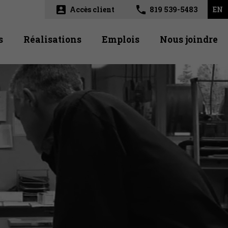
account_box
phone
Accès client
819 539-5483
EN
s
Réalisations
Emplois
Nous joindre