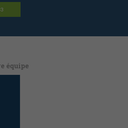
83
re équipe