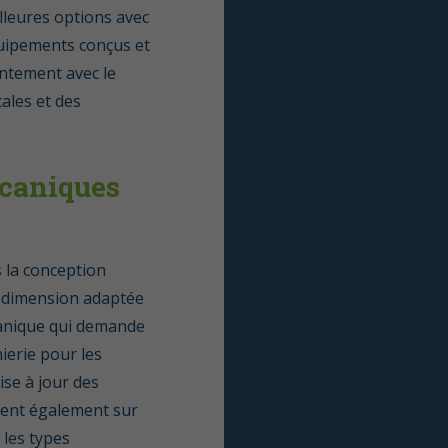
lleures options avec
équipements conçus et
intement avec le
ales et des
écaniques
 la conception
e dimension adaptée
écanique qui demande
ierie pour les
ise à jour des
llent également sur
 les types