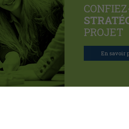
CONFIEZ
STRATÉ
PROJET
En savoir p
ill Shawinigan QC G9N 0C3
|
info@brochotindustrie.com
lisation et politique de confidentialité
|
Gérer mes témoins (cook