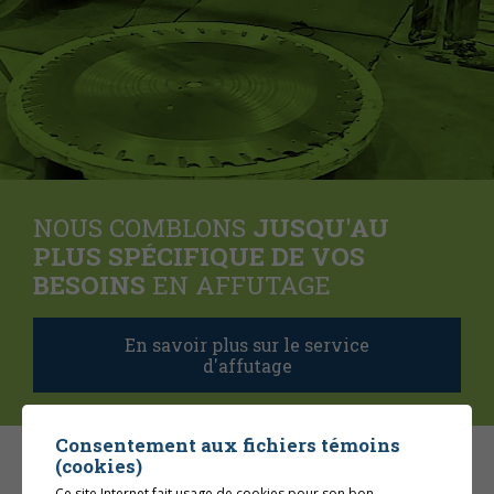
NOUS COMBLONS
JUSQU'AU
PLUS SPÉCIFIQUE DE VOS
BESOINS
EN AFFUTAGE
En savoir plus sur le service
d'affutage
Consentement aux fichiers témoins
(cookies)
Ce site Internet fait usage de cookies pour son bon