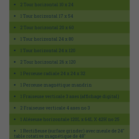
2 Tour horizontal 10 x 24
1 Tour horizontal 17 x 54
2 Tour horizontal 20 x 60
1 Tour horizontal 24 x 80
1 Tour horizontal 24 x 120
2 Tour horizontal 26 x 120
1 Perceuse radiale 24 x 24 x 32
1 Perceuse magnétique mandrin
1 Fraiseuse verticale 3 axes (affichage digital)
2 Fraiseuse verticale 4 axes no 3
1 Aléseuse horizontale 120L x 64L X 42H no 25
1 Rectifieuse (surface grinder) avec meule de 24''
table rotative magnétique de 48''