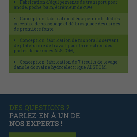
Fabrication d'équipements de transport pour
anode, poche, bain, écrémeur de cuve;
Conception, fabrication d'équipements dédiés
au centre de brasquage et dé-brasquage des usines
de première fonte;
Conception, fabrication de monorails servant
de plateforme de travail pour la réfection des
portes de barrages ALSTOM;
Conception, fabrication de 7 treuils de levage
dans le domaine hydroélectrique ALSTOM.
DES QUESTIONS ?
PARLEZ-EN À UN DE
NOS EXPERTS !