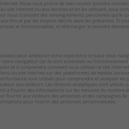
nternet. Nous vous prions de bien vouloir prendre connaiss
t au site Internet ou aux services et en les utilisant, vous c
sateur nous transmet des renseignements personnels qui le con
x fins et par les moyens décrits dans les présentes. Si vous
 services et fonctionnalités, ni télécharger le moindre élémen
cookies) pour améliorer votre expérience lorsque vous navigu
otre navigateur car ils sont essentiels au fonctionnement d
yser et à comprendre comment vous utilisez ce site Internet
tenu du site Internet sur des plateformes de médias sociaux,
e performance sont utilisés pour comprendre et analyser les 
lisateur aux visiteurs. Les témoins analytiques sont utilisé
ident à fournir des informations sur les mesures du nombre d
s pour fournir aux visiteurs des annonces et des campagnes d
 informations pour fournir des annonces personnalisées.