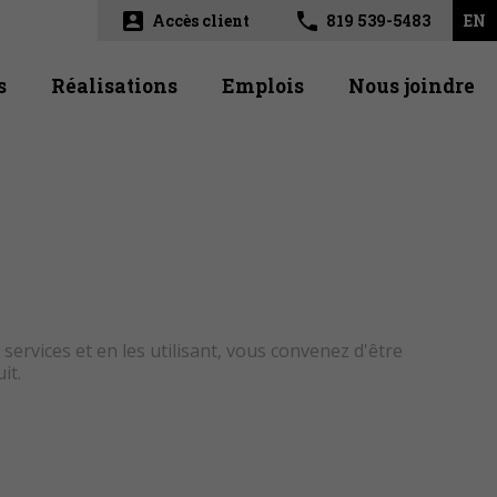
account_box
phone
Accès client
819 539-5483
EN
s
Réalisations
Emplois
Nous joindre
services et en les utilisant, vous convenez d'être
it.