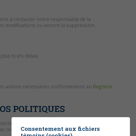
ons à contacter notre responsable de la
es modifications ou encore la suppression.
plus brefs délais.
 les actions nécessaires conformément au
Registre
OS POLITIQUES
protection des renseignements personnels, les
Consentement aux fichiers
au bas cette page. Nous vous recommandons de
témoins (cookies)