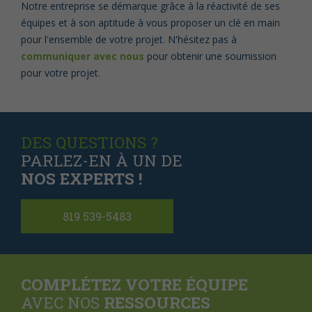
Notre entreprise se démarque grâce à la réactivité de ses
équipes et à son aptitude à vous proposer un clé en main
pour l'ensemble de votre projet. N'hésitez pas à
communiquer avec nous
pour obtenir une soumission
pour votre projet.
DES QUESTIONS ?
PARLEZ-EN À UN DE
NOS EXPERTS !
819 539-5483
COMPLÉTEZ VOTRE ÉQUIPE
AVEC NOS
RESSOURCES